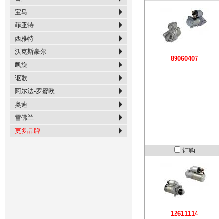
宝马
菲亚特
西雅特
沃克斯豪尔
89060407
凯旋
讴歌
阿尔法-罗蜜欧
奥迪
雪佛兰
更多品牌
订购
12611114